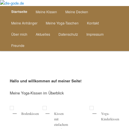
Zum
Inhalt
Hauptmenü
Startseite
Meine Kissen
Meine Decken
wechseln
die-gode.de
Meine Anhänger
Meine Yoga-Taschen
Kontakt
Über mich
Aktuelles
Datenschutz
Impressum
Freunde
Hallo und willkommen auf meiner Seite!
Meine Yoga-Kissen im Überblick
Bodenkissen
Kissen
Yoga-
mit
Kinderkissen
einfachem