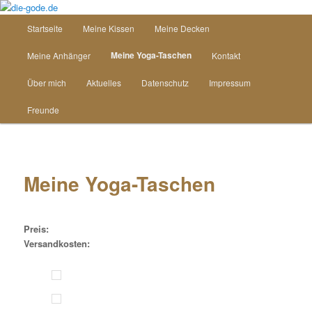
Zum
Inhalt
Hauptmenü
Startseite
Meine Kissen
Meine Decken
wechseln
die-gode.de
Meine Yoga-Taschen
Meine Anhänger
Kontakt
Über mich
Aktuelles
Datenschutz
Impressum
Freunde
Meine Yoga-Taschen
Preis:
Versandkosten: