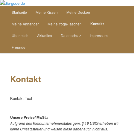
Zum
Inhalt
Hauptmenü
Startseite
Meine Kissen
Meine Decken
wechseln
die-gode.de
Kontakt
Meine Anhänger
Meine Yoga-Taschen
Über mich
Aktuelles
Datenschutz
Impressum
Freunde
Kontakt
Kontakt Text
Unsere Preise/ MwSt.:
Aufgrund des Kleinunternehmerstatus gem. § 19 UStG erheben wir
keine Umsatzsteuer und weisen diese daher auch nicht aus.