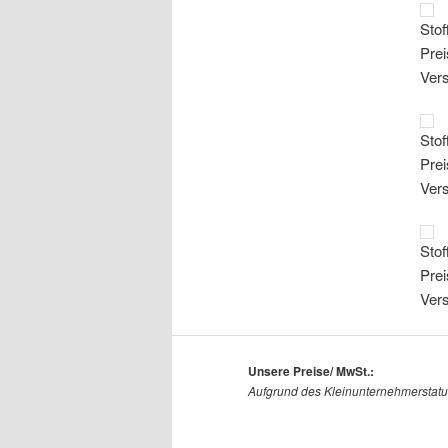
Stof
Prei
Ver
Stof
Prei
Ver
Stof
Prei
Ver
Unsere Preise/ MwSt.:
Aufgrund des Kleinunternehmerstatu