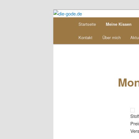
Zum
Inhalt
Hauptmenü
Startseite
Meine Kissen
wechseln
die-gode.de
Kontakt
Über mich
Aktu
Mon
Stof
Prei
Ver