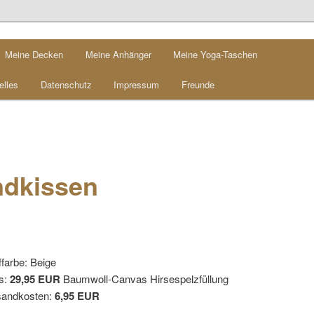
Meine Decken
Meine Anhänger
Meine Yoga-Taschen
elles
Datenschutz
Impressum
Freunde
dkissen
ffarbe: Beige
s:
29,95 EUR
Baumwoll-Canvas Hirsespelzfüllung
sandkosten:
6,95 EUR