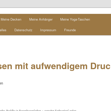
Meine Decken
Meine Anhänger
Meine Yoga-Taschen
elles
Datenschutz
Impressum
Freunde
sen mit aufwendigem Druc
en
farbe: Buddha in Regenbogenfarben + gemalter Farbverlauf außen