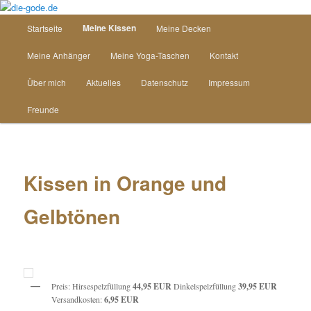
Zum
Inhalt
Hauptmenü
Meine Kissen
Startseite
Meine Decken
wechseln
die-gode.de
Meine Anhänger
Meine Yoga-Taschen
Kontakt
Über mich
Aktuelles
Datenschutz
Impressum
Freunde
Kissen in Orange und
Gelbtönen
Preis: Hirsespelzfüllung
44,95 EUR
Dinkelspelzfüllung
39,95 EUR
Versandkosten:
6,95 EUR