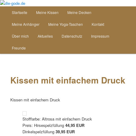
Zum
Inhalt
Hauptmenü
Startseite
Meine Kissen
Meine Decken
wechseln
die-gode.de
Meine Anhänger
Meine Yoga-Taschen
Kontakt
Über mich
Aktuelles
Datenschutz
Impressum
Freunde
Kissen mit einfachem Druck
Kissen mit einfachem Druck
Stofffarbe: Altrosa mit einfachem Druck
Preis: Hirsespelzfüllung
44,95 EUR
Dinkelspelzfüllung
39,95 EUR