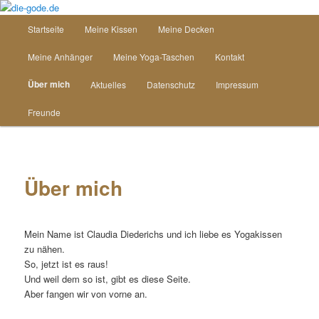
Zum
Inhalt
Hauptmenü
Startseite
Meine Kissen
Meine Decken
wechseln
die-gode.de
Meine Anhänger
Meine Yoga-Taschen
Kontakt
Über mich
Aktuelles
Datenschutz
Impressum
Freunde
Über mich
Mein Name ist Claudia Diederichs und ich liebe es Yogakissen
zu nähen.
So, jetzt ist es raus!
Und weil dem so ist, gibt es diese Seite.
Aber fangen wir von vorne an.